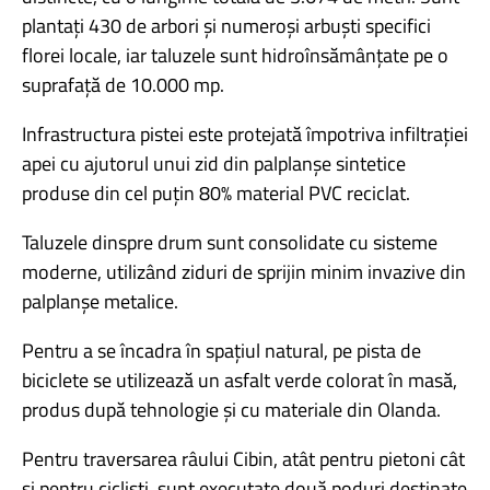
plantați 430 de arbori și numeroși arbuști specifici
florei locale, iar taluzele sunt hidroînsămânțate pe o
suprafață de 10.000 mp.
Infrastructura pistei este protejată împotriva infiltrației
apei cu ajutorul unui zid din palplanșe sintetice
produse din cel puțin 80% material PVC reciclat.
Taluzele dinspre drum sunt consolidate cu sisteme
moderne, utilizând ziduri de sprijin minim invazive din
palplanșe metalice.
Pentru a se încadra în spațiul natural, pe pista de
biciclete se utilizează un asfalt verde colorat în masă,
produs după tehnologie și cu materiale din Olanda.
Pentru traversarea râului Cibin, atât pentru pietoni cât
și pentru cicliști, sunt executate două poduri destinate