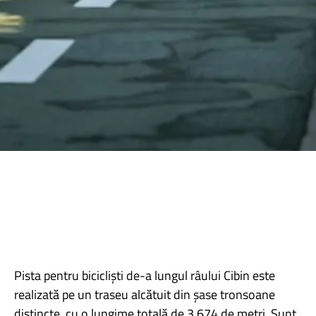
Pista pentru bicicliști de-a lungul râului Cibin este
realizată pe un traseu alcătuit din șase tronsoane
distincte, cu o lungime totală de 3.674 de metri. Sunt