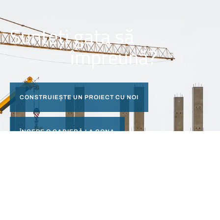
Sunteți gata să
împreună?
CONSTRUIEȘTE UN PROIECT CU NOI
ÎNCEPE O CARIERĂ LA CONA